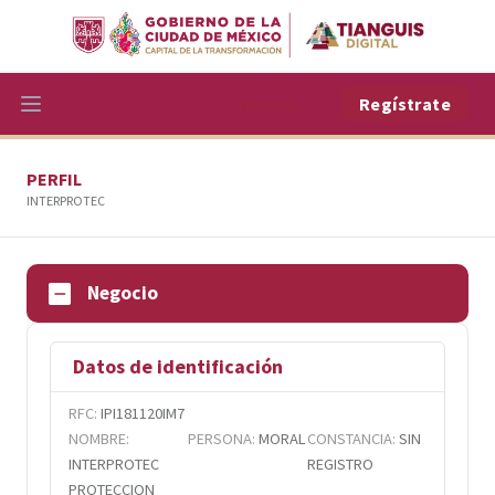
Ingresa
Regístrate
PERFIL
INTERPROTEC
Negocio
Datos de identificación
RFC:
IPI181120IM7
NOMBRE:
PERSONA:
MORAL
CONSTANCIA:
SIN
INTERPROTEC
REGISTRO
PROTECCION