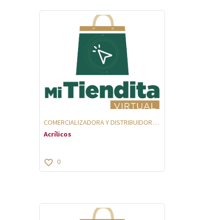
COMERCIALIZADORA Y DISTRIBUIDORA
2011
Acrílicos
0