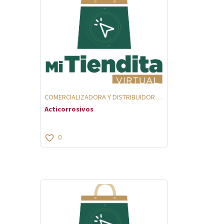
COMERCIALIZADORA Y DISTRIBUIDORA
2011
Acticorrosivos
0