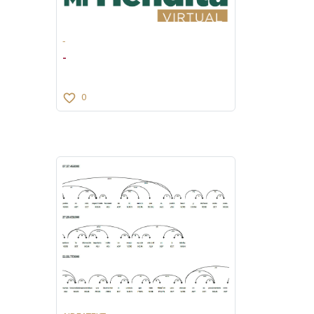
-
-
0