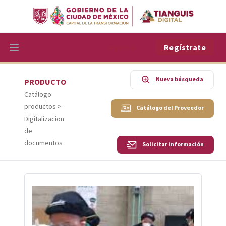
Ingresa
Regístrate
Nueva búsqueda
PRODUCTO
Catálogo
productos >
Catálogo del Proveedor
Digitalizacion
de
documentos
Solicitar información