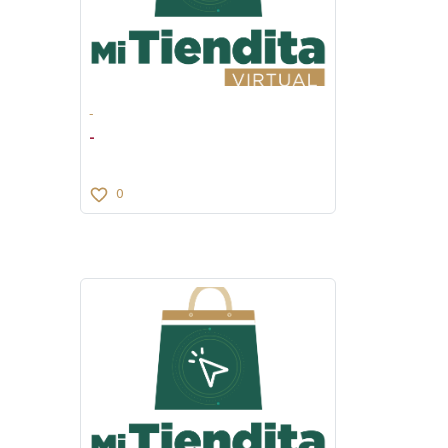
-
-
0